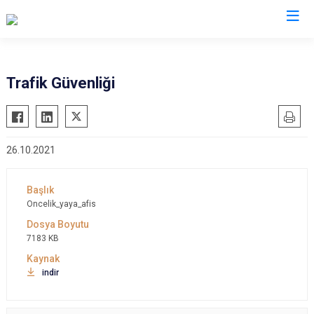
İzmir
Trafik Güvenliği
Aliağa
Foça
Menemen
Balçova
Gaziemir
Narlıdere
26.10.2021
Bayındır
Güzelbahçe
Ödemiş
Bergama
Karaburun
Seferihisar
Beydağ
Karşıyaka
Selçuk
Oncelik_yaya_afis
Bornova
Kemalpaşa
Tire
7183 KB
Buca
Kınık
Torbalı
Çeşme
Kiraz
Urla
indir
Çiğli
Konak
Bayraklı
Dikili
Menderes
Karabağlar