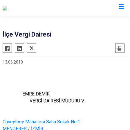
İzmir
İlçe Vergi Dairesi
Aliağa
Foça
Menemen
Balçova
Gaziemir
Narlıdere
13.06.2019
Bayındır
Güzelbahçe
Ödemiş
Bergama
Karaburun
Seferihisar
Beydağ
Karşıyaka
Selçuk
Bornova
Kemalpaşa
Tire
EMRE DEMİR
Buca
Kınık
Torbalı
VERGİ DAİRESİ MÜDÜRÜ
V.
Çeşme
Kiraz
Urla
Çiğli
Konak
Bayraklı
Cüneytbey Mahallesi Saha Sokak No:1
Dikili
Menderes
Karabağlar
MENDERES
/
İZMİR