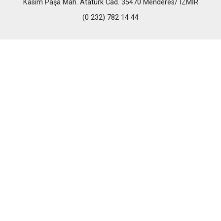
Kasım Paşa Mah. Atatürk Cad. 35470 Menderes/ İZMİR
(0 232) 782 14 44