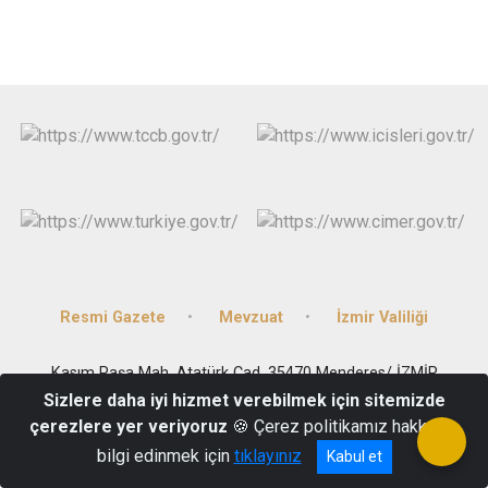
Resmi Gazete
Mevzuat
İzmir Valiliği
Kasım Paşa Mah. Atatürk Cad. 35470 Menderes/ İZMİR
Sizlere daha iyi hizmet verebilmek için sitemizde
(0 232) 782 14 44
çerezlere yer veriyoruz
🍪 Çerez politikamız hakkında
bilgi edinmek için
tıklayınız
Kabul et